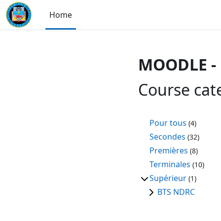
Skip to main content
Home
MOODLE - 
Course cat
Pour tous
(4)
Secondes
(32)
Premières
(8)
Terminales
(10)
Supérieur
(1)
BTS NDRC