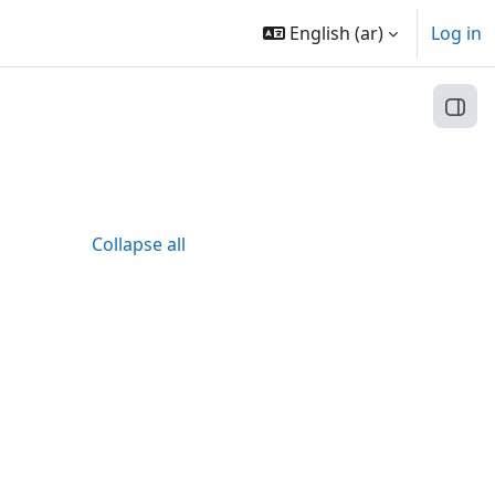
English ‎(ar)‎
Log in
Open
Collapse all