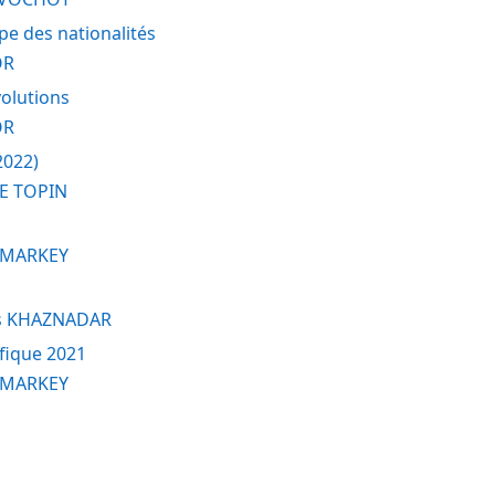
pe des nationalités
OR
volutions
OR
2022)
E TOPIN
 MARKEY
s KHAZNADAR
fique 2021
 MARKEY