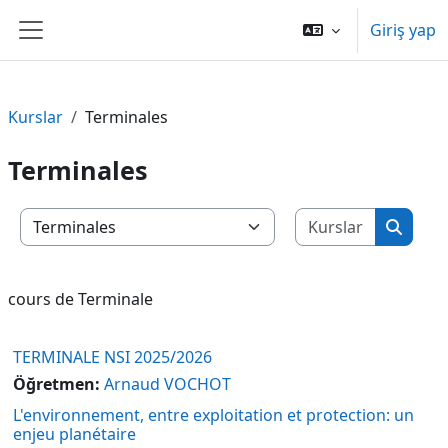
Ana içeriğe git
Giriş yap
Yan panel
Kurslar
Terminales
Terminales
Kursları 
Kurs Kategorileri
Kurslar
cours de Terminale
TERMINALE NSI 2025/2026
Öğretmen:
Arnaud VOCHOT
L'environnement, entre exploitation et protection: un
enjeu planétaire